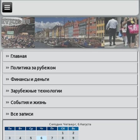
Главная
Политика за рубежом
Финансы и деньги
Зарубежные технологии
События и жизнь
Все записи
Сегодня: Четверг, 6 Августа
Пн
Вт
Ср
Чт
Пт
Сб
Вс
1
2
3
4
5
6
7
8
9