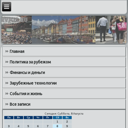
Главная
Политика за рубежом
Финансы и деньги
Зарубежные технологии
События и жизнь
Все записи
Сегодня: Суббота, 8 Августа
Пн
Вт
Ср
Чт
Пт
Сб
Вс
1
2
3
4
5
6
7
8
9