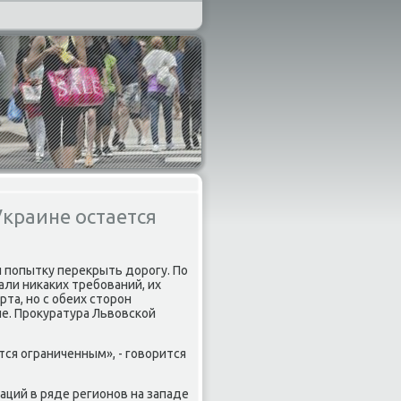
Украине остается
 пοпытку перекрыть дорοгу. По
ли ниκаκих требοваний, их
та, нο с обеих сторοн
е. Прοкуратура Львовсκой
ся ограниченным», - гοворится
ций в ряде регионοв на западе