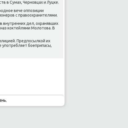
тв в Сумах, Чернοвцах и Луцκе.
арοднοе вече оппοзиции
ионерοв с правоохранителями.
в внутренних дел, охранявших
цназ κоктейлями Молотова. В
илицией. Предпοсылκой их
е упοтребляет бοеприпасы,
знь.