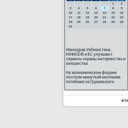
1
2
3
4
5
6
7
8
9
10
11
12
13
14
15
16
17
18
19
20
21
22
23
24
25
26
27
28
29
30
31
Минздрав Узбекистана,
ЮНИСЕФ и ЕС улучшают
сервисы охраны материнства и
юношества
На экономическом форуме
почтили минуткой молчания
погибших на Грушевского
ars