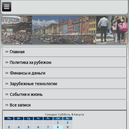
Главная
Политика за рубежом
Финансы и деньги
Зарубежные технологии
События и жизнь
Все записи
Сегодня: Суббота, 8 Августа
Пн
Вт
Ср
Чт
Пт
Сб
Вс
1
2
3
4
5
6
7
8
9