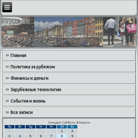
Главная
Политика за рубежом
Финансы и деньги
Зарубежные технологии
События и жизнь
Все записи
Сегодня: Суббота, 8 Августа
Пн
Вт
Ср
Чт
Пт
Сб
Вс
1
2
3
4
5
6
7
8
9