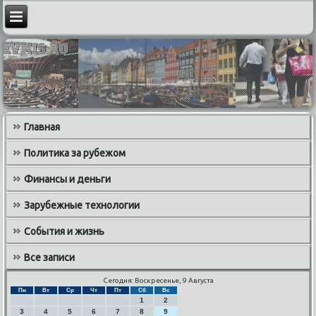
Главная
Политика за рубежом
Финансы и деньги
Зарубежные технологии
События и жизнь
Все записи
Сегодня: Воскресенье, 9 Августа
Пн
Вт
Ср
Чт
Пт
Сб
Вс
1
2
3
4
5
6
7
8
9