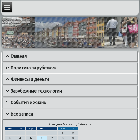
Главная
Политика за рубежом
Финансы и деньги
Зарубежные технологии
События и жизнь
Все записи
Сегодня: Четверг, 6 Августа
Пн
Вт
Ср
Чт
Пт
Сб
Вс
1
2
3
4
5
6
7
8
9