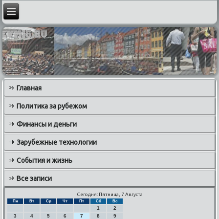
Главная
Политика за рубежом
Финансы и деньги
Зарубежные технологии
События и жизнь
Все записи
Сегодня: Пятница, 7 Августа
Пн
Вт
Ср
Чт
Пт
Сб
Вс
1
2
3
4
5
6
7
8
9