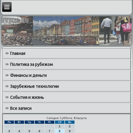
Главная
Политика за рубежом
Финансы и деньги
Зарубежные технологии
События и жизнь
Все записи
Сегодня: Суббота, 8 Августа
Пн
Вт
Ср
Чт
Пт
Сб
Вс
1
2
3
4
5
6
7
8
9