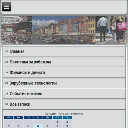
Главная
Политика за рубежом
Финансы и деньги
Зарубежные технологии
События и жизнь
Все записи
Сегодня: Четверг, 6 Августа
Пн
Вт
Ср
Чт
Пт
Сб
Вс
1
2
3
4
5
6
7
8
9