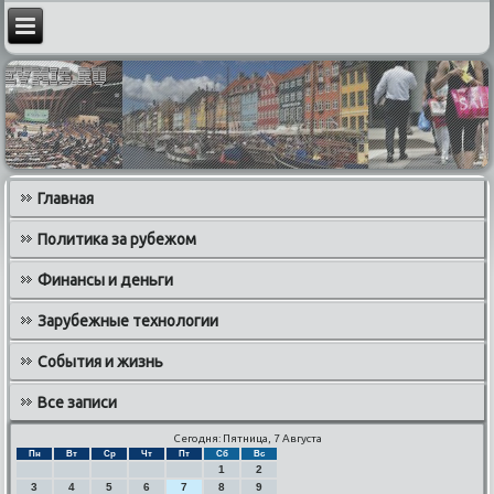
Главная
Политика за рубежом
Финансы и деньги
Зарубежные технологии
События и жизнь
Все записи
Сегодня: Пятница, 7 Августа
Пн
Вт
Ср
Чт
Пт
Сб
Вс
1
2
3
4
5
6
7
8
9