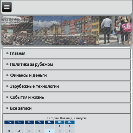
Главная
Политика за рубежом
Финансы и деньги
Зарубежные технологии
События и жизнь
Все записи
Сегодня: Пятница, 7 Августа
Пн
Вт
Ср
Чт
Пт
Сб
Вс
1
2
3
4
5
6
7
8
9