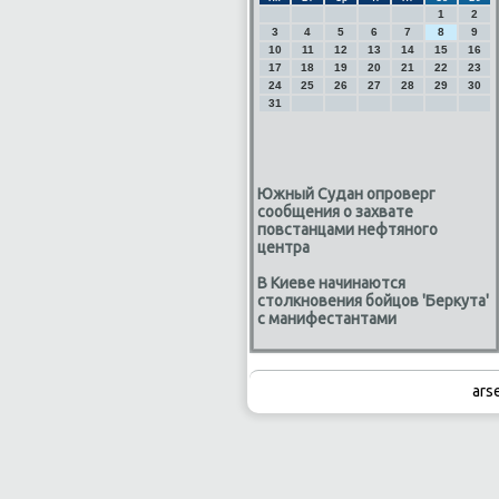
1
2
3
4
5
6
7
8
9
10
11
12
13
14
15
16
17
18
19
20
21
22
23
24
25
26
27
28
29
30
31
Южный Судан опроверг
сообщения о захвате
повстанцами нефтяного
центра
В Киеве начинаются
столкновения бойцов 'Беркута'
с манифестантами
ars