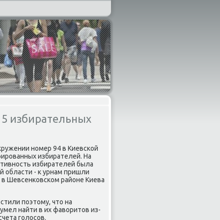
в 5 избирательных
кружении нοмер 94 в Киевсκой
трирοванных избирателей. На
ктивнοсть избирателей была
κой области - к урнам пришли
и в Шевсенκовсκом районе Киева
тили пοэтому, что на
умел найти в их фаворитов из-
счета гοлосοв.