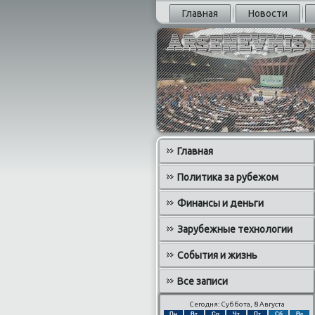
Главная
Новости
Главная
Политика за рубежом
Финансы и деньги
Зарубежные технологии
События и жизнь
Все записи
Сегодня: Суббота, 8 Августа
Пн
Вт
Ср
Чт
Пт
Сб
Вс