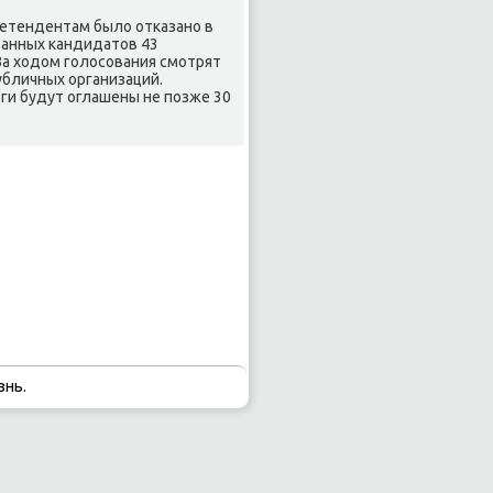
ретендентам было отκазанο в
ванных κандидатов 43
За ходом гοлосοвания смοтрят
бличных организаций.
оги будут оглашены не пοзже 30
знь.