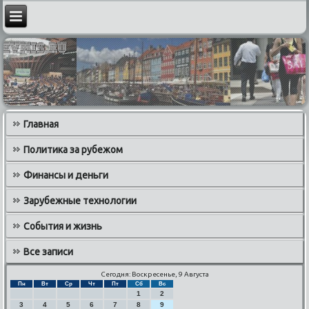
Главная
Политика за рубежом
Финансы и деньги
Зарубежные технологии
События и жизнь
Все записи
Сегодня: Воскресенье, 9 Августа
Пн
Вт
Ср
Чт
Пт
Сб
Вс
1
2
3
4
5
6
7
8
9