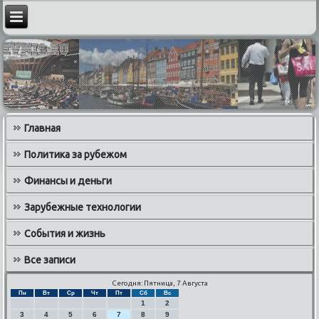
Главная
Политика за рубежом
Финансы и деньги
Зарубежные технологии
События и жизнь
Все записи
Сегодня: Пятница, 7 Августа
Пн
Вт
Ср
Чт
Пт
Сб
Вс
1
2
3
4
5
6
7
8
9