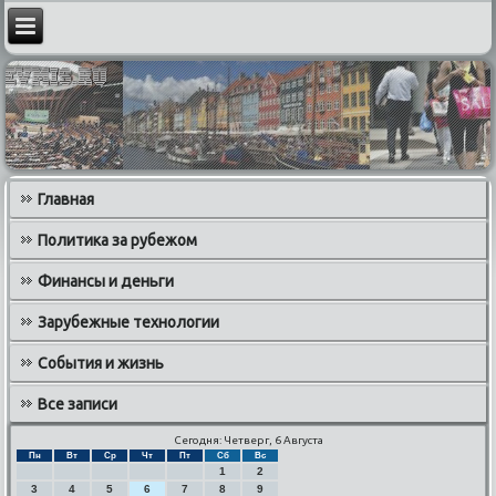
Главная
Политика за рубежом
Финансы и деньги
Зарубежные технологии
События и жизнь
Все записи
Сегодня: Четверг, 6 Августа
Пн
Вт
Ср
Чт
Пт
Сб
Вс
1
2
3
4
5
6
7
8
9