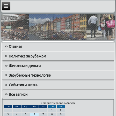
Главная
Политика за рубежом
Финансы и деньги
Зарубежные технологии
События и жизнь
Все записи
Сегодня: Четверг, 6 Августа
Пн
Вт
Ср
Чт
Пт
Сб
Вс
1
2
3
4
5
6
7
8
9