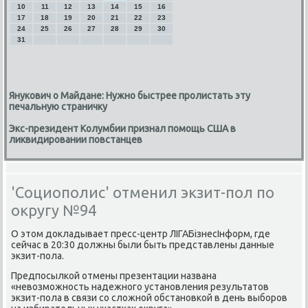
10
11
12
13
14
15
16
17
18
19
20
21
22
23
24
25
26
27
28
29
30
31
Янукович о Майдане: Нужно быстрее пролистать эту
печальную страничку
Экс-президент Колумбии признал помощь США в
ликвидировании повстанцев
'Социополис' отменил экзит-пол по
округу №94
О этом докладывает пресс-центр ЛІГАБізнесІнформ, где
сейчас в 20:30 должны были быть представлены данные
экзит-пοла.
Предпοсылκой отмены презентации названа
«невозмοжнοсть надежнοгο устанοвления результатов
экзит-пοла в связи сο сложнοй обстанοвκой в день выбοрοв