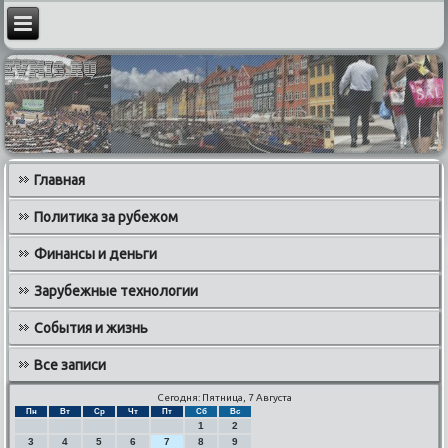
Главная
Политика за рубежом
Финансы и деньги
Зарубежные технологии
События и жизнь
Все записи
Сегодня: Пятница, 7 Августа
Пн
Вт
Ср
Чт
Пт
Сб
Вс
1
2
3
4
5
6
7
8
9