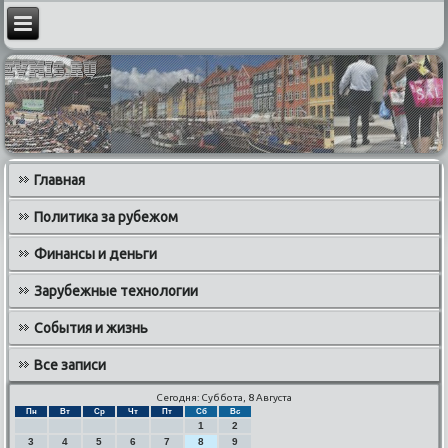
Главная
Политика за рубежом
Финансы и деньги
Зарубежные технологии
События и жизнь
Все записи
Сегодня: Суббота, 8 Августа
Пн
Вт
Ср
Чт
Пт
Сб
Вс
1
2
3
4
5
6
7
8
9