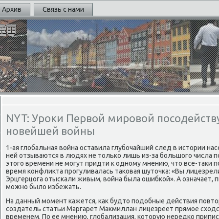
Архив
Связь с нами
NYT: Уроки Первой мировой посодейств
новейшей войны
1-ая глобальная война оставила глубочайший след в истории нас
ней отзываются в людях не только лишь из-за большого числа пог
этого времени не могут придти к одному мнению, что все-таки 
время конфликта прогуливалась таковая шуточка: «Вы лицезрел
Эрцгерцога отыскали живым, война была ошибкой». А означает, п
можно было избежать.
На данный момент кажется, как будто подобные действия повтор
создатель статьи Маргарет Макмиллан лицезреет прямое сходс
временем. По ее мнению, глобализация, которую нередко припи