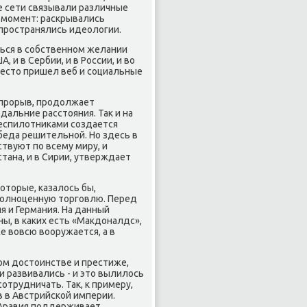
 сети связывали различные
й момент: раскрывались
спространялись идеологии.
ться в собственном желании
и в Сербии, и в России, и во
 место пришел веб и социальные
 прорыв, продолжает
дальние расстояния. Так и на
еспилотниками создается
беда решительной. Но здесь в
твуют по всему миру, и
тана, и в Сирии, утверждает
оторые, казалось бы,
полноценную торговлю. Перед
 и Германия. На данный
ны, в каких есть «Макдоналдс»,
е вовсю вооружается, а в
ом достоинстве и престиже,
и развивались - и это вылилось
отрудничать. Так, к примеру,
 в Австрийской империи.
 Аравия поддерживает