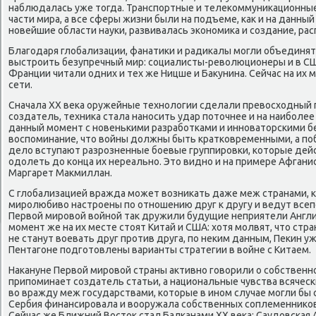
наблюдалась уже тогда. Транспортные и телекоммуникационные
части мира, а все сферы жизни были на подъеме, как и на данны
новейшие области науки, развивалась экономика и создание, ра
Благодаря глобализации, фанатики и радикалы могли объединя
выстроить безупречный мир: социалисты-революционеры и в США, 
Франции читали одних и тех же Ницше и Бакунина. Сейчас на их
сети.
Сначала XX века оружейные технологии сделали превосходный
создатель, техника стала наносить удар поточнее и на наиболее 
данный момент с новенькими разработками и инноваторскими б
воспоминание, что войны должны быть кратковременными, а по
дело вступают разрозненные боевые группировки, которые дейс
одолеть до конца их нереально. Это видно и на примере Афганис
Маргарет Макмиллан.
С глобализацией вражда может возникать даже меж странами, к
миролюбиво настроены по отношению друг к другу и ведут все
Первой мировой войной так дружили будущие неприятели Англия
момент же на их месте стоят Китай и США: хотя молвят, что стра
не станут воевать друг против друга, по неким данным, Пекин уж
Пентагоне подготовлены варианты стратегии в войне с Китаем.
Накануне Первой мировой страны активно говорили о собственн
припоминает создатель статьи, а национальные чувства всяческ
во вражду меж государствами, которые в ином случае могли бы с
Сербия финансировала и вооружала собственных соплеменников
Сейчас же Ближний Восток стал Балканами XX века: Саудовская