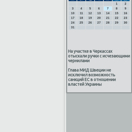
1
2
3
4
5
6
7
8
9
10
11
12
13
14
15
16
17
18
19
20
21
22
23
24
25
26
27
28
29
30
31
На участке в Черкассах
отыскали ручки с исчезающими
чернилами
Глава МИД Швеции не
исключил возможность
санкций ЕС в отношении
властей Украины