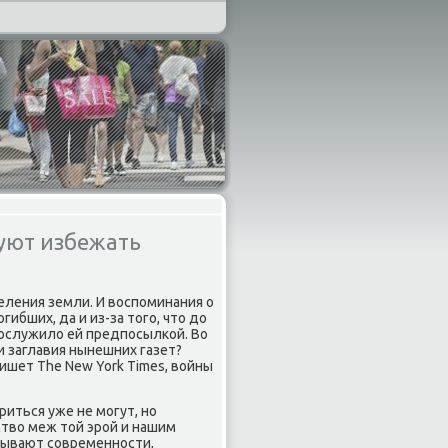
уют избежать
еления земли. И воспоминания о
ибших, да и из-за того, что до
послужило ей предпосылкой. Во
и заглавия нынешних газет?
ишет The New York Times, войны
иться уже не могут, но
тво меж той эрой и нашим
сывают современности,