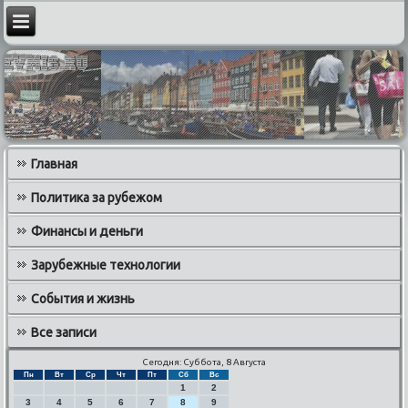
Главная
Политика за рубежом
Финансы и деньги
Зарубежные технологии
События и жизнь
Все записи
Сегодня: Суббота, 8 Августа
Пн
Вт
Ср
Чт
Пт
Сб
Вс
1
2
3
4
5
6
7
8
9