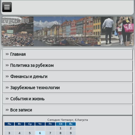
Главная
Политика за рубежом
Финансы и деньги
Зарубежные технологии
События и жизнь
Все записи
Сегодня: Четверг, 6 Августа
Пн
Вт
Ср
Чт
Пт
Сб
Вс
1
2
3
4
5
6
7
8
9