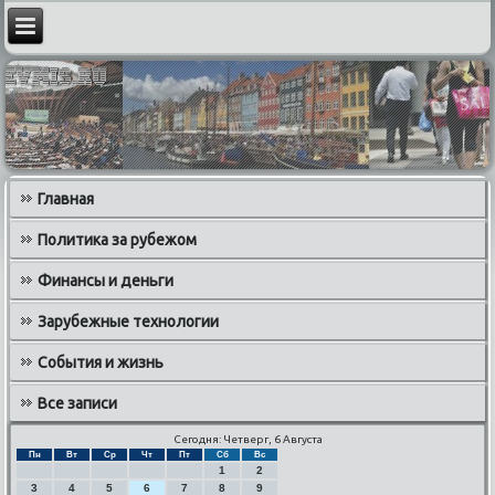
Главная
Политика за рубежом
Финансы и деньги
Зарубежные технологии
События и жизнь
Все записи
Сегодня: Четверг, 6 Августа
Пн
Вт
Ср
Чт
Пт
Сб
Вс
1
2
3
4
5
6
7
8
9