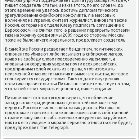
«Москва упрямо поддерживает диктатуру Башара Асада », -
пишет создатель статьи, и из-за этого, по его словам, до
этого времени не удалось достичь дипломатического
урегулирования сирийского конфликта. И в массовых
волнениях на Украине, считает журналист, виновата также
Россия, которая не отдала Киеву подписать соглашение с
Евросоюзом. Не считая того, в решении перекрыть поставки
газа на Украину среди зимы 2009 года со стороны Москвы
тоже не было ничего морального, продолжает создатель.
В самой же России расцветает бандитизм, политических
оппонентов убивают либо посылают в сибирские лагеря,
право на свободу слово повсевременно ущемляют, а
«повальная коррупция уверила почти всех российских
предпринимателей уехать из страны, чтоб избежать
неизменной опасности насилия и вымогательства, которое
спонсируется государством». Так что даже внутренняя
политика правительства Путина не свидетельствует о том,
что за ней стоит мораль и ценности, пишет издание.
Путин может сколько угодно верить, что обличение
западных «нетрадиционных» ценностей поможет ему
вернуть Россию в число глобальных держав. Но пока он
продолжает пресекать всякое инакомыслие в собственной
стране и запугивать собственных конкурентов за рубежом,
никто к его лекциям о морали серьезно относиться не будет,
предупреждает The Telegraph.