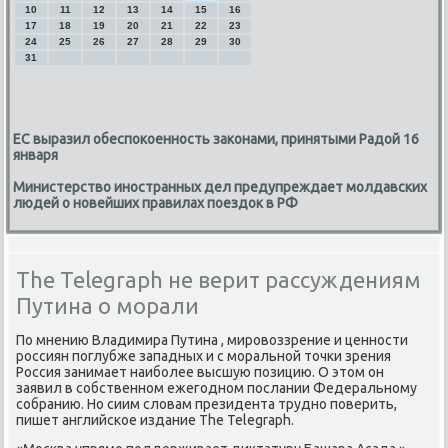
10
11
12
13
14
15
16
17
18
19
20
21
22
23
24
25
26
27
28
29
30
31
ЕС выразил обеспокоенность законами, принятыми Радой 16
января
Министерство иностранных дел предупреждает молдавских
людей о новейших правилах поездок в РФ
The Telegraph не верит рассуждениям
Путина о морали
По мнению Владимира Путина , мировоззрение и ценности
россиян поглубже западных и с моральной точки зрения
Россия занимает наиболее высшую позицию. О этом он
заявил в собственном ежегодном послании Федеральному
собранию. Но сиим словам президента трудно поверить,
пишет английское издание The Telegraph.