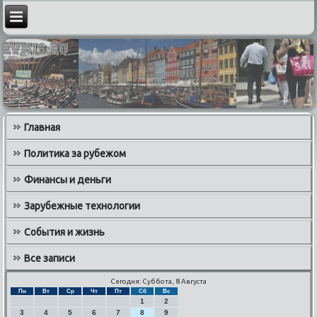
Главная
Политика за рубежом
Финансы и деньги
Зарубежные технологии
События и жизнь
Все записи
Сегодня: Суббота, 8 Августа
Пн
Вт
Ср
Чт
Пт
Сб
Вс
1
2
3
4
5
6
7
8
9