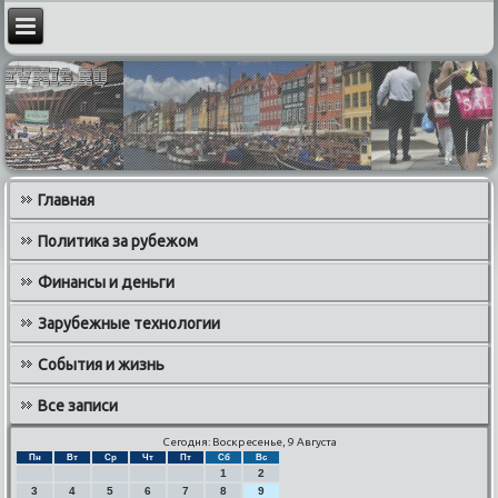
Главная
Политика за рубежом
Финансы и деньги
Зарубежные технологии
События и жизнь
Все записи
Сегодня: Воскресенье, 9 Августа
Пн
Вт
Ср
Чт
Пт
Сб
Вс
1
2
3
4
5
6
7
8
9