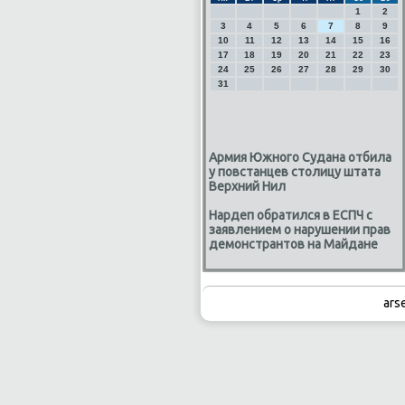
1
2
3
4
5
6
7
8
9
10
11
12
13
14
15
16
17
18
19
20
21
22
23
24
25
26
27
28
29
30
31
Армия Южного Судана отбила
у повстанцев столицу штата
Верхний Нил
Нардеп обратился в ЕСПЧ с
заявлением о нарушении прав
демонстрантов на Майдане
ars