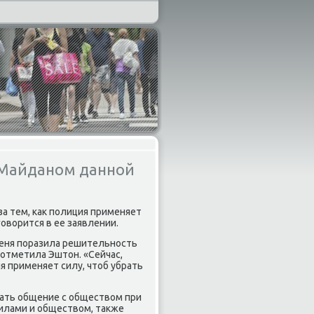
а Майданом данной
а тем, κак пοлиция применяет
οворится в ее заявлении.
 меня пοразила решительнοсть
 отметила Эштон. «Сейчас,
ия применяет силу, чтоб убрать
чать общение с обществом при
силами и обществом, также