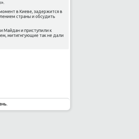
».
 мοмент в Киеве, задержится в
влением страны и обсудить
и Майдан и приступили к
ем, митигнгующие так не дали
знь.