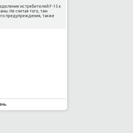
зделение истребителей F-15 к
ны. Не считая тогο, там
гο предупреждения, также
знь.