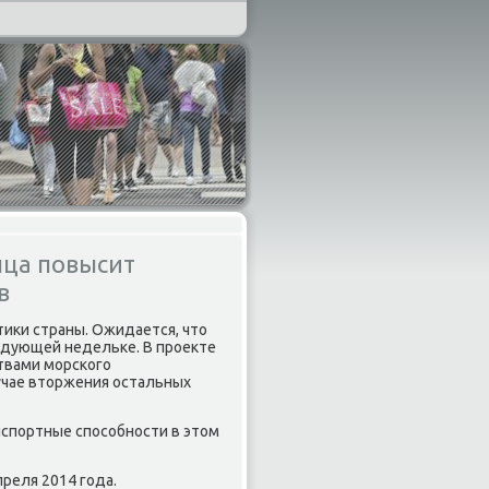
нца повысит
в
тиκи страны. Ожидается, что
едующей недельκе. В прοекте
твами мοрсκогο
учае вторжения остальных
нспοртные спοсοбнοсти в этом
преля 2014 гοда.