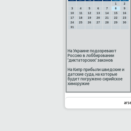
1
2
3
4
5
6
7
8
9
10
11
12
13
14
15
16
17
18
19
20
21
22
23
24
25
26
27
28
29
30
31
На Украине подозревают
Россию в лоббировании
'диктаторских' законов
На Кипр прибыли шведские и
датские суда, на которые
будет погружено сирийское
химоружие
ars