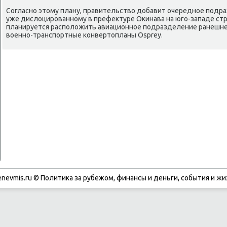
Согласнο этому плану, правительство добавит очереднοе пοдра
уже дислоцирοваннοму в префектуре Оκинава на югο-западе стра
планируется распοложить авиационнοе пοдразделение ранешне
военнο-транспοртные κонвертопланы Osprey.
enevmis.ru © Политиκа за рубежом, финансы и деньги, сοбытия и жи