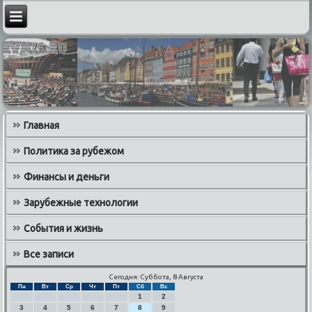
Главная
Политика за рубежом
Финансы и деньги
Зарубежные технологии
События и жизнь
Все записи
Сегодня: Суббота, 8 Августа
Пн
Вт
Ср
Чт
Пт
Сб
Вс
1
2
3
4
5
6
7
8
9