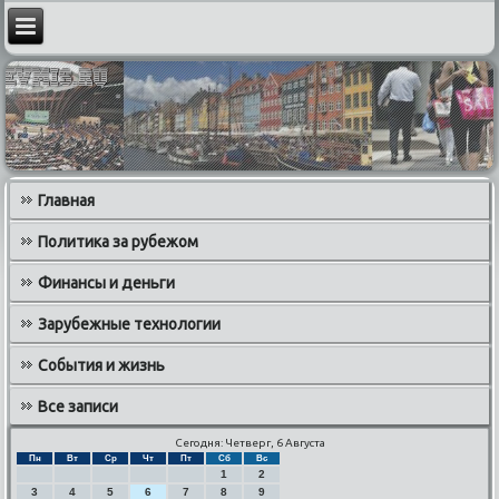
Главная
Политика за рубежом
Финансы и деньги
Зарубежные технологии
События и жизнь
Все записи
Сегодня: Четверг, 6 Августа
Пн
Вт
Ср
Чт
Пт
Сб
Вс
1
2
3
4
5
6
7
8
9