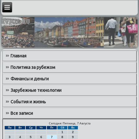
Главная
Политика за рубежом
Финансы и деньги
Зарубежные технологии
События и жизнь
Все записи
Сегодня: Пятница, 7 Августа
Пн
Вт
Ср
Чт
Пт
Сб
Вс
1
2
3
4
5
6
7
8
9