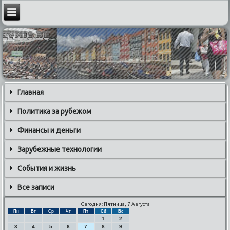
Главная
Политика за рубежом
Финансы и деньги
Зарубежные технологии
События и жизнь
Все записи
Сегодня: Пятница, 7 Августа
Пн
Вт
Ср
Чт
Пт
Сб
Вс
1
2
3
4
5
6
7
8
9