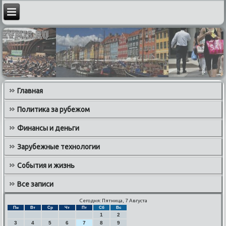
Главная
Политика за рубежом
Финансы и деньги
Зарубежные технологии
События и жизнь
Все записи
Сегодня: Пятница, 7 Августа
Пн
Вт
Ср
Чт
Пт
Сб
Вс
1
2
3
4
5
6
7
8
9