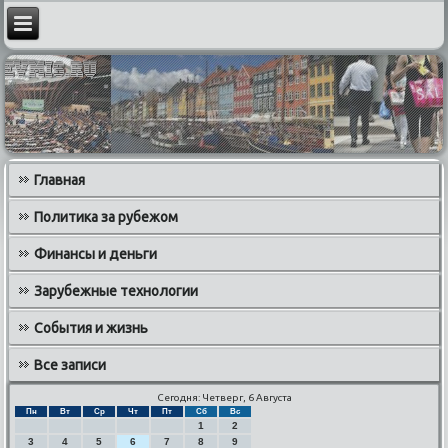
Главная
Политика за рубежом
Финансы и деньги
Зарубежные технологии
События и жизнь
Все записи
Сегодня: Четверг, 6 Августа
Пн
Вт
Ср
Чт
Пт
Сб
Вс
1
2
3
4
5
6
7
8
9