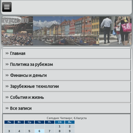
Главная
Политика за рубежом
Финансы и деньги
Зарубежные технологии
События и жизнь
Все записи
Сегодня: Четверг, 6 Августа
Пн
Вт
Ср
Чт
Пт
Сб
Вс
1
2
3
4
5
6
7
8
9