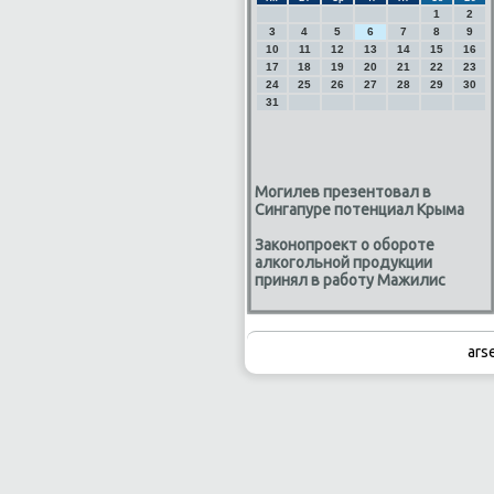
1
2
3
4
5
6
7
8
9
10
11
12
13
14
15
16
17
18
19
20
21
22
23
24
25
26
27
28
29
30
31
Могилев презентовал в
Сингапуре потенциал Крыма
Законопроект о обороте
алкогольной продукции
принял в работу Мажилис
ars