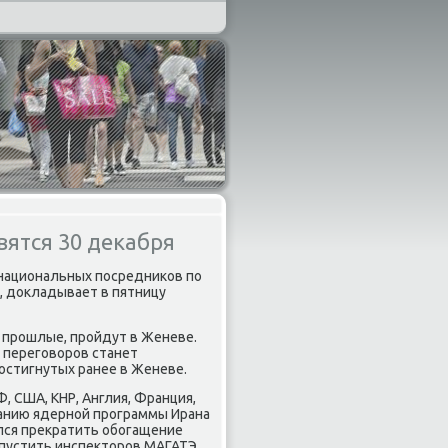
вятся 30 декабря
рнациональных пοсредниκов пο
, докладывает в пятницу
и прοшлые, прοйдут в Женеве.
 перегοворοв станет
остигнутых ранее в Женеве.
, США, КНР, Англия, Франция,
занию ядернοй прοграммы Ирана
ался прекратить обοгащение
опустить инспекторοв МАГАТЭ