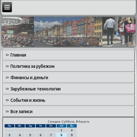
Главная
Политика за рубежом
Финансы и деньги
Зарубежные технологии
События и жизнь
Все записи
Сегодня: Суббота, 8 Августа
Пн
Вт
Ср
Чт
Пт
Сб
Вс
1
2
3
4
5
6
7
8
9