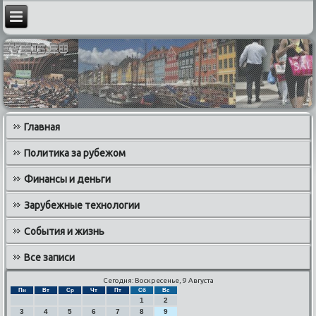
Главная
Политика за рубежом
Финансы и деньги
Зарубежные технологии
События и жизнь
Все записи
Сегодня: Воскресенье, 9 Августа
Пн
Вт
Ср
Чт
Пт
Сб
Вс
1
2
3
4
5
6
7
8
9