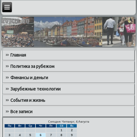
Главная
Политика за рубежом
Финансы и деньги
Зарубежные технологии
События и жизнь
Все записи
Сегодня: Четверг, 6 Августа
Пн
Вт
Ср
Чт
Пт
Сб
Вс
1
2
3
4
5
6
7
8
9