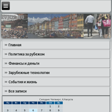
Главная
Политика за рубежом
Финансы и деньги
Зарубежные технологии
События и жизнь
Все записи
Сегодня: Четверг, 6 Августа
Пн
Вт
Ср
Чт
Пт
Сб
Вс
1
2
3
4
5
6
7
8
9