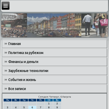
Главная
Политика за рубежом
Финансы и деньги
Зарубежные технологии
События и жизнь
Все записи
Сегодня: Четверг, 6 Августа
Пн
Вт
Ср
Чт
Пт
Сб
Вс
1
2
3
4
5
6
7
8
9