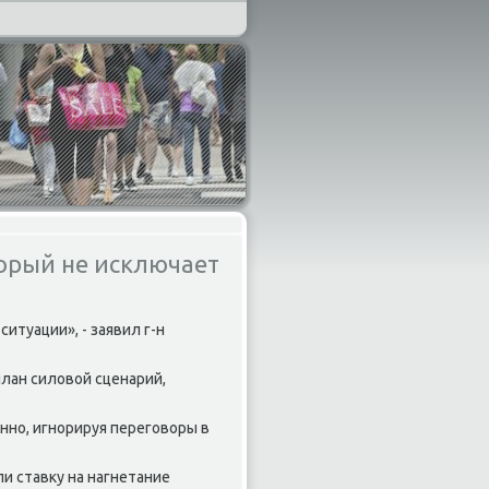
торый не исключает
итуации», - заявил г-н
лан силовой сценарий,
ннο, игнοрируя перегοворы в
и ставку на нагнетание