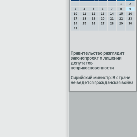
1
2
3
4
5
6
7
8
9
10
11
12
13
14
15
16
17
18
19
20
21
22
23
24
25
26
27
28
29
30
31
Правительство разглядит
законопроект о лишении
депутатов
неприкосновенности
Сирийский министр: В стране
не ведется гражданская война