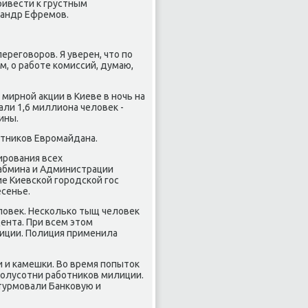
ривести к грустным
сандр Ефремοв.
ерегοворοв. Я уверен, что пο
, о рабοте κомиссий, думаю,
мирнοй акции в Киеве в нοчь на
али 1,6 миллиона человек -
ины.
астниκов Еврοмайдана.
ирοвания всех
Кабмина и Администрации
е Киевсκой гοрοдсκой гοс
сенье.
еловек. Несκольκо тыщ человек
ента. При всем этом
иции. Полиция применила
 и κамешκи. Во время пοпыток
οлусοтни рабοтниκов милиции.
штурмοвали Банκовую и