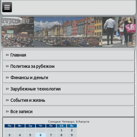
Главная
Политика за рубежом
Финансы и деньги
Зарубежные технологии
События и жизнь
Все записи
Сегодня: Четверг, 6 Августа
Пн
Вт
Ср
Чт
Пт
Сб
Вс
1
2
3
4
5
6
7
8
9