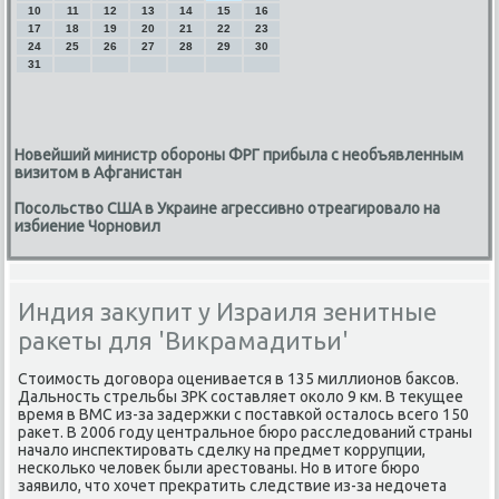
10
11
12
13
14
15
16
17
18
19
20
21
22
23
24
25
26
27
28
29
30
31
Новейший министр обороны ФРГ прибыла с необъявленным
визитом в Афганистан
Посольство США в Украине агрессивно отреагировало на
избиение Чорновил
Индия закупит у Израиля зенитные
ракеты для 'Викрамадитьи'
Стоимость договора оценивается в 135 миллионов баксов.
Дальность стрельбы ЗРК составляет около 9 км. В текущее
время в ВМС из-за задержки с поставкой осталось всего 150
ракет. В 2006 году центральное бюро расследований страны
начало инспектировать сделку на предмет коррупции,
несколько человек были арестованы. Но в итоге бюро
заявило, что хочет прекратить следствие из-за недочета