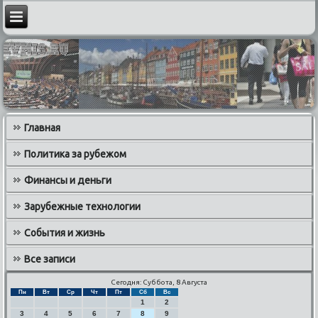
Главная
Политика за рубежом
Финансы и деньги
Зарубежные технологии
События и жизнь
Все записи
Сегодня: Суббота, 8 Августа
Пн
Вт
Ср
Чт
Пт
Сб
Вс
1
2
3
4
5
6
7
8
9