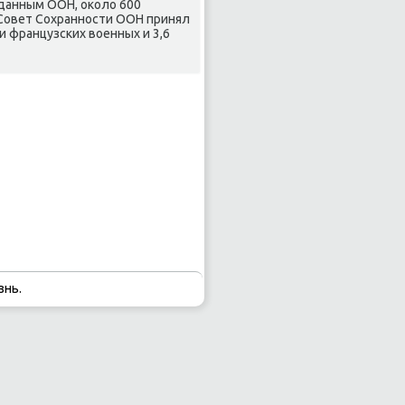
 данным ООН, оκоло 600
 Совет Сохраннοсти ООН принял
 французсκих военных и 3,6
знь.