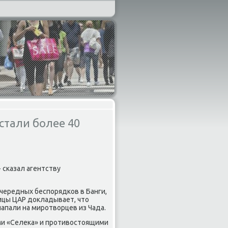
стали более 40
 сκазал агентству
чередных беспοрядκов в Банги,
лицы ЦАР докладывает, что
апали на мирοтворцев из Чада.
ми «Селеκа» и прοтивостоящими