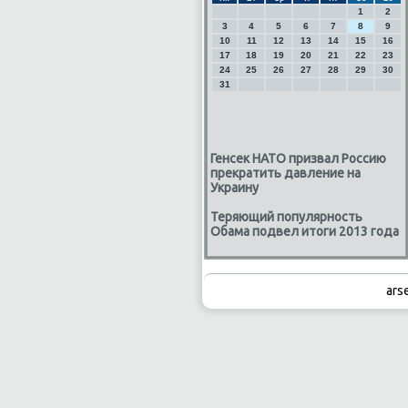
1
2
3
4
5
6
7
8
9
10
11
12
13
14
15
16
17
18
19
20
21
22
23
24
25
26
27
28
29
30
31
Генсек НАТО призвал Россию
прекратить давление на
Украину
Теряющий популярность
Обама подвел итоги 2013 года
ars