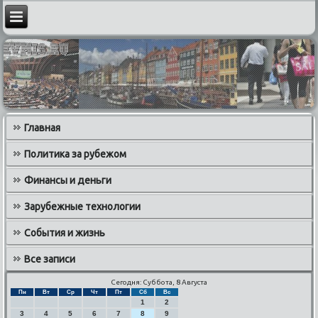
Главная
Политика за рубежом
Финансы и деньги
Зарубежные технологии
События и жизнь
Все записи
Сегодня: Суббота, 8 Августа
Пн
Вт
Ср
Чт
Пт
Сб
Вс
1
2
3
4
5
6
7
8
9