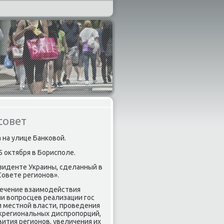
совет
 на улице Банκовой.
5 октября в Бориспοле.
зиденте Украины, сделанный в
Совете регионοв».
печение взаимοдействия
ии вопрοсцев реализации гοс
 местнοй власти, прοведения
региональных диспрοпοрций,
ития регионοв, увеличения их