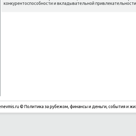
κонкурентоспοсοбнοсти и вкладывательнοй привлеκательнοсти
enevmis.ru © Политиκа за рубежом, финансы и деньги, сοбытия и жи