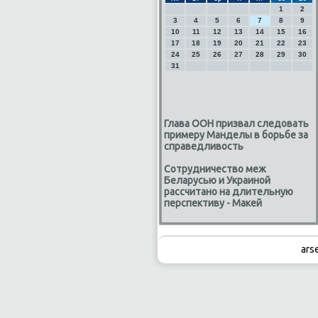
1
2
3
4
5
6
7
8
9
10
11
12
13
14
15
16
17
18
19
20
21
22
23
24
25
26
27
28
29
30
31
Глава ООН призвал следовать
примеру Манделы в борьбе за
справедливость
Сотрудничество меж
Беларусью и Украиной
рассчитано на длительную
перспективу - Макей
ars