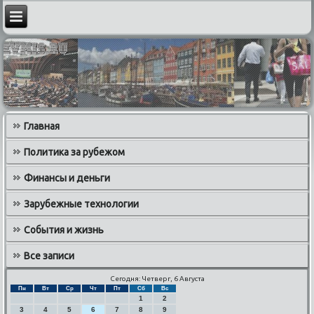
Главная
Политика за рубежом
Финансы и деньги
Зарубежные технологии
События и жизнь
Все записи
Сегодня: Четверг, 6 Августа
Пн
Вт
Ср
Чт
Пт
Сб
Вс
1
2
3
4
5
6
7
8
9