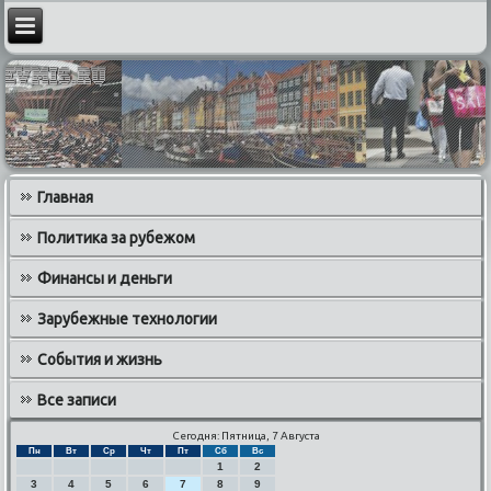
Главная
Политика за рубежом
Финансы и деньги
Зарубежные технологии
События и жизнь
Все записи
Сегодня: Пятница, 7 Августа
Пн
Вт
Ср
Чт
Пт
Сб
Вс
1
2
3
4
5
6
7
8
9