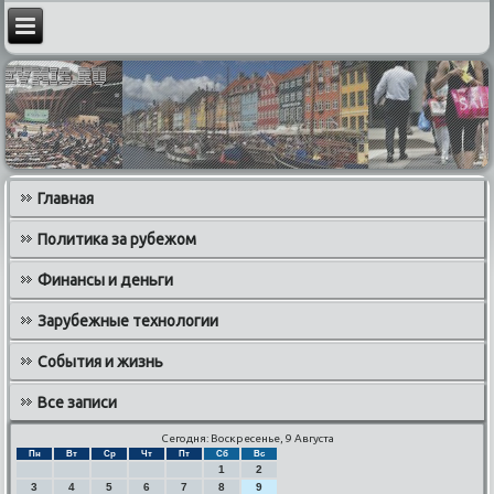
Главная
Политика за рубежом
Финансы и деньги
Зарубежные технологии
События и жизнь
Все записи
Сегодня: Воскресенье, 9 Августа
Пн
Вт
Ср
Чт
Пт
Сб
Вс
1
2
3
4
5
6
7
8
9