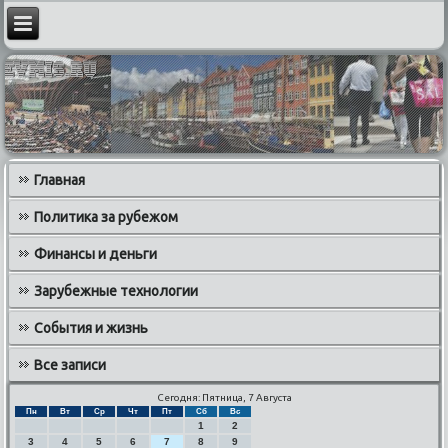
Главная
Политика за рубежом
Финансы и деньги
Зарубежные технологии
События и жизнь
Все записи
Сегодня: Пятница, 7 Августа
Пн
Вт
Ср
Чт
Пт
Сб
Вс
1
2
3
4
5
6
7
8
9